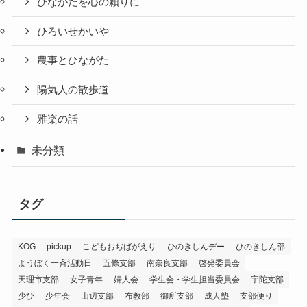
ひながたを心の頼りに
ひろいせかいや
農事とひながた
陽気人の散歩道
雅楽の話
未分類
タグ
KOG
pickup
こどもおぢばがえり
ひのきしんデー
ひのきしん部
ようぼく一斉活動日
五條支部
南奈良支部
啓発委員会
天理市支部
女子青年
婦人会
学生会・学生担当委員会
宇陀支部
少ひ
少年会
山辺支部
布教部
御所支部
成人塾
支部便り