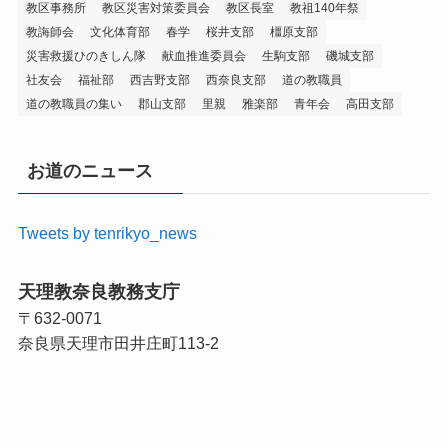
教区事務所
教区災害対策委員会
教区長室
教祖140年祭
教誨師会
文化体育部
春学
桜井支部
橿原支部
災害救援ひのきしん隊
献血推進委員会
生駒支部
磯城支部
社友会
福祉部
西吉野支部
西奈良支部
道の教職員
道の教職員の集い
郡山支部
里親
雅楽部
青年会
高田支部
お道のニュース
Tweets by tenrikyo_news
天理教奈良教務支庁
〒632-0071
奈良県天理市田井庄町113-2