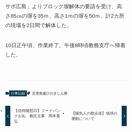
サポ広島」よりブロック塀解体の要請を受け、高
さ85㎝の塀を35ｍ、高さ1ｍの塀を50ｍ、計2カ所
の現場を2日間で解体した。
10日正午頃、作業終了。午後8時頃教務支庁へ帰着
した。
行事記録
災害救援ひのきしん隊
【信仰随想22】フードバン
【陽気人の散歩道】地球の
クお礼 教区主事 岡本善
運動について
弘