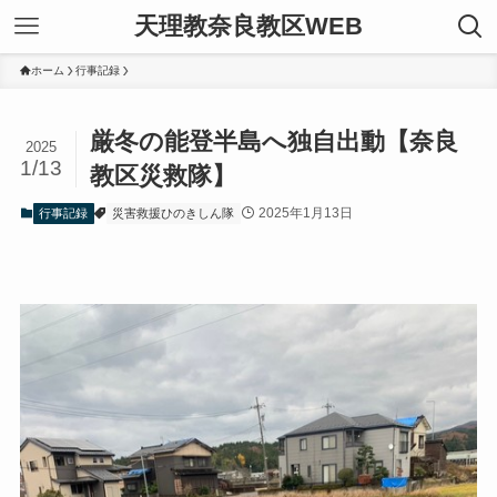
天理教奈良教区WEB
ホーム
行事記録
厳冬の能登半島へ独自出動【奈良
2025
1/13
教区災救隊】
2025年1月13日
行事記録
災害救援ひのきしん隊