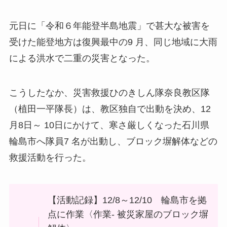
元日に「令和６年能登半島地震」で甚大な被害を
受けた能登地方は復興最中の9 月、同じ地域に大雨
による洪水で二重の災害となった。
こうしたなか、災害救援ひのきしん隊奈良教区隊
（植田一平隊長）は、教区独自で出動を決め、12
月8日～ 10日にかけて、寒さ厳しくなった石川県
輪島市へ隊員7 名が出動し、ブロック塀解体などの
救援活動を行った。
【活動記録】12/8～12/10 輪島市を拠
点に作業〈作業- 被災家屋のブロック塀