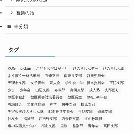
陽気人の散歩道
雅楽の話
未分類
タグ
KOG
pickup
こどもおぢばがえり
ひのきしんデー
ひのきしん部
ようぼく一斉活動日
五條支部
南奈良支部
啓発委員会
天理市支部
女子青年
婦人会
学生会・学生担当委員会
宇陀支部
少ひ
少年会
山辺支部
布教部
御所支部
成人塾
支部便り
教区事務所
教区災害対策委員会
教区長室
教祖140年祭
教誨師会
文化体育部
春学
桜井支部
橿原支部
災害救援ひのきしん隊
献血推進委員会
生駒支部
磯城支部
社友会
福祉部
西吉野支部
西奈良支部
道の教職員
道の教職員の集い
郡山支部
里親
雅楽部
青年会
高田支部