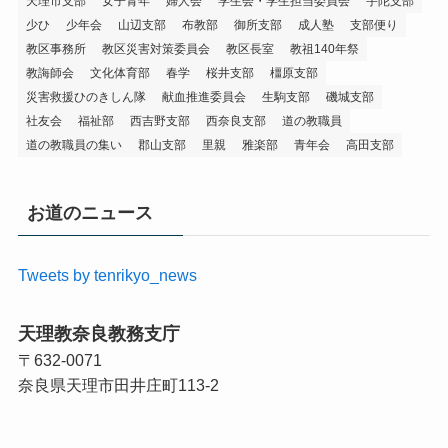
天理市支部
女子青年
婦人会
学生会・学生担当委員会
宇陀支部
少ひ
少年会
山辺支部
布教部
御所支部
成人塾
支部便り
教区事務所
教区災害対策委員会
教区長室
教祖140年祭
教誨師会
文化体育部
春学
桜井支部
橿原支部
災害救援ひのきしん隊
献血推進委員会
生駒支部
磯城支部
社友会
福祉部
西吉野支部
西奈良支部
道の教職員
道の教職員の集い
郡山支部
里親
雅楽部
青年会
高田支部
お道のニュース
Tweets by tenrikyo_news
天理教奈良教務支庁
〒632-0071
奈良県天理市田井庄町113-2