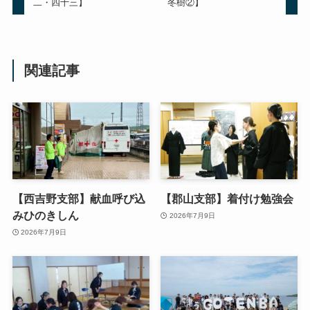
二・四十三】
冬樹②】
関連記事
【西吉野支部】献血呼び込
【郡山支部】着付け勉強会
みひのきしん
2026年7月9日
2026年7月9日