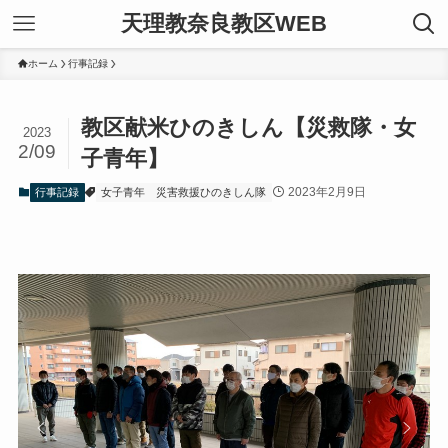
天理教奈良教区WEB
ホーム
行事記録
教区献米ひのきしん【災救隊・女
2023
2/09
子青年】
2023年2月9日
行事記録
女子青年
災害救援ひのきしん隊