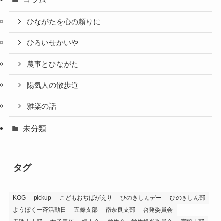
ひながたを心の頼りに
ひろいせかいや
農事とひながた
陽気人の散歩道
雅楽の話
未分類
タグ
KOG
pickup
こどもおぢばがえり
ひのきしんデー
ひのきしん部
ようぼく一斉活動日
五條支部
南奈良支部
啓発委員会