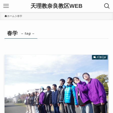
天理教奈良教区WEB
ホーム
春学
春学
– tag –
行事記録