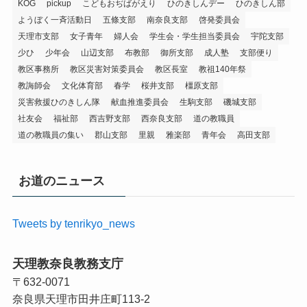
KOG
pickup
こどもおぢばがえり
ひのきしんデー
ひのきしん部
ようぼく一斉活動日
五條支部
南奈良支部
啓発委員会
天理市支部
女子青年
婦人会
学生会・学生担当委員会
宇陀支部
少ひ
少年会
山辺支部
布教部
御所支部
成人塾
支部便り
教区事務所
教区災害対策委員会
教区長室
教祖140年祭
教誨師会
文化体育部
春学
桜井支部
橿原支部
災害救援ひのきしん隊
献血推進委員会
生駒支部
磯城支部
社友会
福祉部
西吉野支部
西奈良支部
道の教職員
道の教職員の集い
郡山支部
里親
雅楽部
青年会
高田支部
お道のニュース
Tweets by tenrikyo_news
天理教奈良教務支庁
〒632-0071
奈良県天理市田井庄町113-2